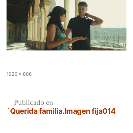
Saltar
al
contenido
Tamaño
1920 × 806
completo
Navegación
Publicado en
`Querida familia.Imagen fija014
de
entradas