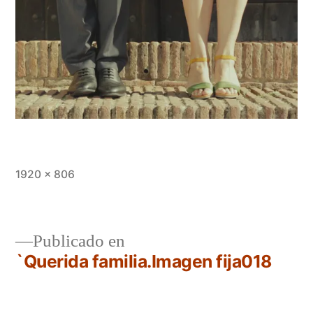
Saltar
al
contenido
Tamaño
1920 × 806
completo
Navegación
Publicado en
`Querida familia.Imagen fija018
de
entradas